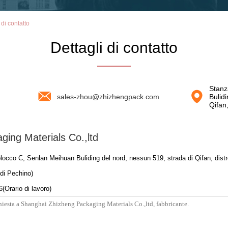
di contatto
Dettagli di contatto
Stanz
sales-zhou@zhizhengpack.com
Bulid
Qifan
ing Materials Co.,ltd
locco C, Senlan Meihuan Buliding del nord, nessun 519, strada di Qifan, dist
 di Pechino)
6(Orario di lavoro)