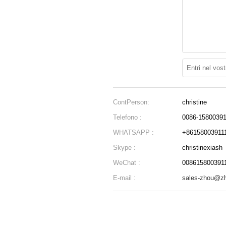
ContPerson:
christine
Telefono :
0086-15800391
WHATSAPP :
+86158003911
Skype :
christinexiash
WeChat :
008615800391
E-mail :
sales-zhou@z