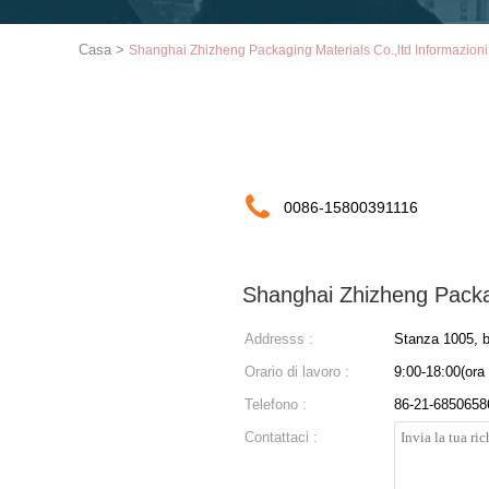
Casa
>
Shanghai Zhizheng Packaging Materials Co.,ltd Informazioni 
0086-15800391116
Shanghai Zhizheng Packag
Addresss :
Stanza 1005, b
Orario di lavoro :
9:00-18:00(ora
Telefono :
86-21-6850658
Contattaci :