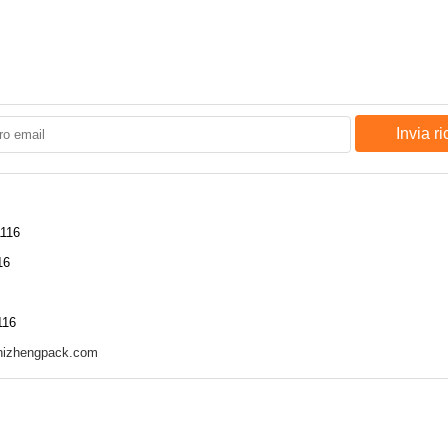
Invia r
116
16
116
hizhengpack.com