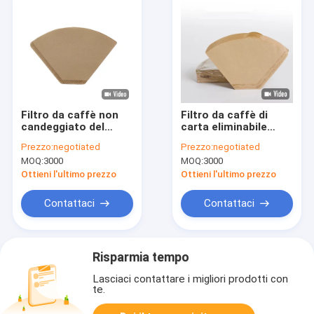
Filtro da caffè non
Filtro da caffè di
candeggiato del
carta eliminabile
fondo piatto di Wave
della carta da filtro
Prezzo:
negotiated
Prezzo:
negotiated
di forma del fondo
del caffè di Wave del
MOQ:
3000
MOQ:
3000
piatto 8inch 9inch
fondo piatto
Ottieni l'ultimo prezzo
Ottieni l'ultimo prezzo
Contattaci
Contattaci
Risparmia tempo
Lasciaci contattare i migliori prodotti con
te.