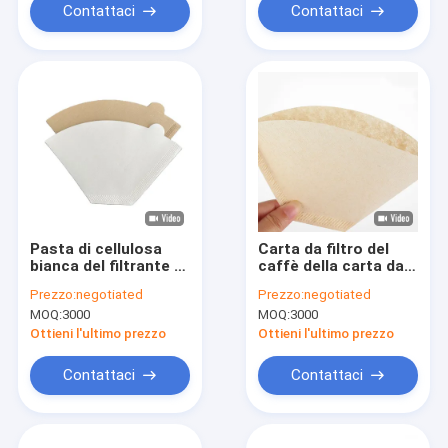
Contattaci
Contattaci
Pasta di cellulosa
Carta da filtro del
bianca del filtrante di
caffè della carta da
caffè del fondo
filtro della bustina di
Prezzo:
negotiated
Prezzo:
negotiated
piatto di Wave di
tè del filtro da caffè
MOQ:
3000
MOQ:
3000
forma del fondo
del fondo piatto della
piatto
polpa del
Ottieni l'ultimo prezzo
Ottieni l'ultimo prezzo
commestibile
Contattaci
Contattaci