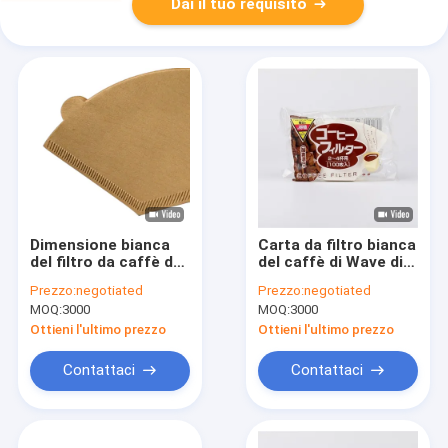
Dai il tuo requisito
Dimensione bianca
Carta da filtro bianca
del filtro da caffè del
del caffè di Wave di
fondo piatto della
forma della ciotola
Prezzo:
negotiated
Prezzo:
negotiated
pasta di cellulosa di
del canestro di
MOQ:
3000
MOQ:
3000
100 per cento una
Brown non
candeggiata
Ottieni l'ultimo prezzo
Ottieni l'ultimo prezzo
Contattaci
Contattaci