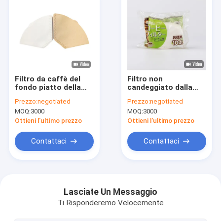
Filtro da caffè del
Filtro non
fondo piatto della
candeggiato dalla
ciotola della
carta del caffè di
Prezzo:
negotiated
Prezzo:
negotiated
macchina del caffè
forma del fondo
MOQ:
3000
MOQ:
3000
per 8-12 tazze
piatto
Ottieni l'ultimo prezzo
Ottieni l'ultimo prezzo
Contattaci
Contattaci
Casa
Prodotti
Lasciate Un Messaggio
Ti Risponderemo Velocemente
Circa noi