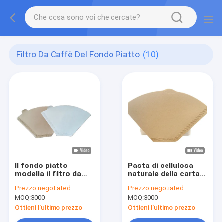
Filtro Da Caffè Del Fondo Piatto
(10)
Il fondo piatto
Pasta di cellulosa
modella il filtro da
naturale della carta
caffè del fondo
da filtro del caffè
Prezzo:
negotiated
Prezzo:
negotiated
piatto del filtro da
americano della
MOQ:
3000
MOQ:
3000
forma di Wave Brown
ciotola di Wave di
per caffè
colore
Ottieni l'ultimo prezzo
Ottieni l'ultimo prezzo