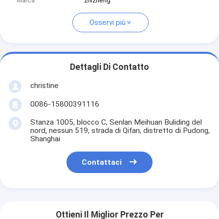
Marca
zhizheng
Osservi più
Dettagli Di Contatto
christine
0086-15800391116
Stanza 1005, blocco C, Senlan Meihuan Buliding del
nord, nessun 519, strada di Qifan, distretto di Pudong,
Shanghai
Contattaci
Ottieni Il Miglior Prezzo Per