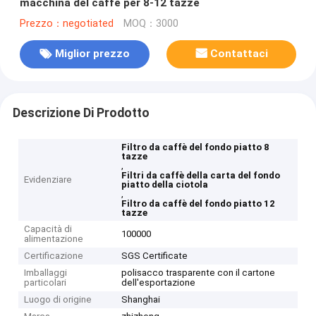
macchina del caffè per 8-12 tazze
Prezzo：negotiated
MOQ：3000
Miglior prezzo
Contattaci
Descrizione Di Prodotto
Filtro da caffè del fondo piatto 8
tazze
,
Filtri da caffè della carta del fondo
Evidenziare
piatto della ciotola
,
Filtro da caffè del fondo piatto 12
tazze
Capacità di
100000
alimentazione
Certificazione
SGS Certificate
Imballaggi
polisacco trasparente con il cartone
particolari
dell'esportazione
Luogo di origine
Shanghai