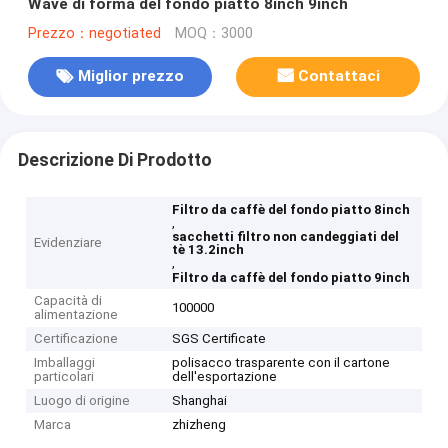
Wave di forma del fondo piatto 8inch 9inch
Prezzo：negotiated
MOQ：3000
Miglior prezzo
Contattaci
Descrizione Di Prodotto
Filtro da caffè del fondo piatto 8inch
,
sacchetti filtro non candeggiati del
Evidenziare
tè 13.2inch
,
Filtro da caffè del fondo piatto 9inch
Capacità di
100000
alimentazione
Certificazione
SGS Certificate
Imballaggi
polisacco trasparente con il cartone
particolari
dell'esportazione
Luogo di origine
Shanghai
Marca
zhizheng