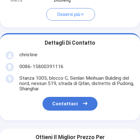
Marca
zhizheng
Osservi più
Dettagli Di Contatto
christine
0086-15800391116
Stanza 1005, blocco C, Senlan Meihuan Buliding del
nord, nessun 519, strada di Qifan, distretto di Pudong,
Shanghai
Contattaci
Ottieni Il Miglior Prezzo Per