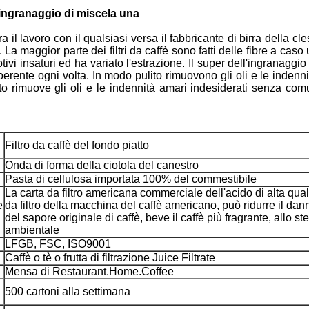
l'ingranaggio di miscela una
ra il lavoro con il qualsiasi versa il fabbricante di birra della cle
 maggior parte dei filtri da caffè sono fatti delle fibre a caso 
ivi insaturi ed ha variato l'estrazione. Il super dell'ingranaggio 
erente ogni volta. In modo pulito rimuovono gli oli e le indenn
to rimuove gli oli e le indennità amari indesiderati senza com
Filtro da caffè del fondo piatto
Onda di forma della ciotola del canestro
Pasta di cellulosa importata 100% del commestibile
La carta da filtro americana commerciale dell'acido di alta qual
e
da filtro della macchina del caffè americano, può ridurre il d
del sapore originale di caffè, beve il caffè più fragrante, allo s
ambientale
LFGB, FSC, ISO9001
Caffè o tè o frutta di filtrazione Juice Filtrate
Mensa di Restaurant.Home.Coffee
500 cartoni alla settimana