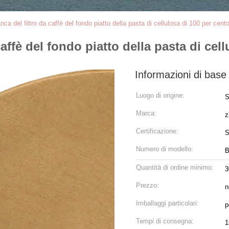
ca del filtro da caffè del fondo piatto della pasta di cellulosa di 100 per cent
affè del fondo piatto della pasta di cel
Informazioni di base
Luogo di origine:
S
Marca:
z
Certificazione:
S
Numero di modello:
B
Quantità di ordine minimo:
3
Prezzo:
n
Imballaggi particolari:
p
Tempi di consegna:
1