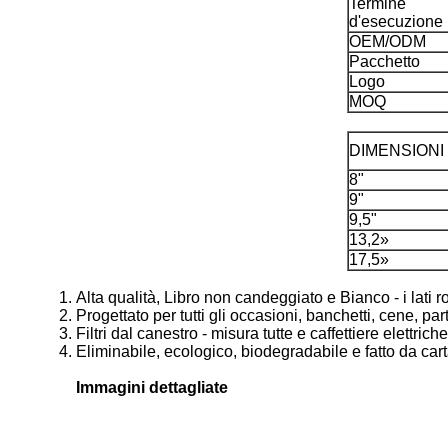
Termine
d'esecuzione
OEM/ODM
Pacchetto
Logo
MOQ
DIMENSIONI
8"
9"
9,5"
13,2»
17,5»
Alta qualità, Libro non candeggiato e Bianco - i lati 
Progettato per tutti gli occasioni, banchetti, cene, pa
Filtri dal canestro - misura tutte e caffettiere elettrich
Eliminabile, ecologico, biodegradabile e fatto da cart
Immagini dettagliate