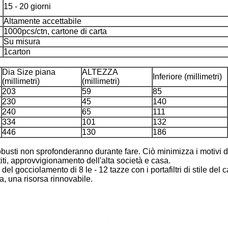
15 - 20 giorni
Altamente accettabile
1000pcs/ctn, cartone di carta
Su misura
1carton
Dia Size piana
ALTEZZA
Inferiore (millimetri)
(millimetri)
(millimetri)
203
59
85
230
45
140
240
65
111
334
101
132
446
130
186
robusti non sprofonderanno durante fare. Ciò minimizza i motivi di
rtiti, approvvigionamento dell'alta società e casa.
e del gocciolamento di 8 le - 12 tazze con i portafiltri di stile del
a, una risorsa rinnovabile.