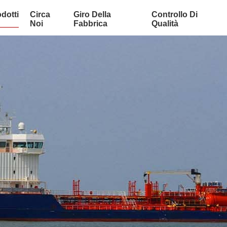
dotti
Circa
Giro Della
Controllo Di
Noi
Fabbrica
Qualità