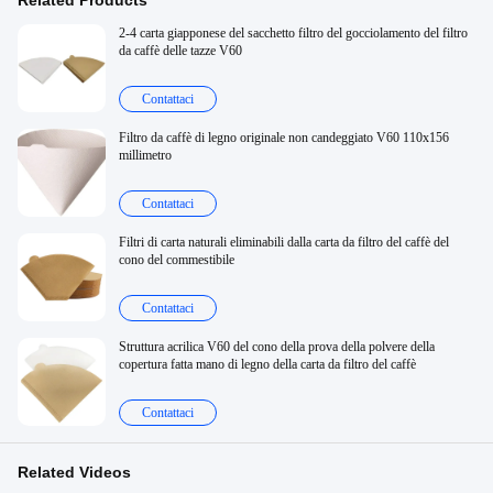
Related Products
2-4 carta giapponese del sacchetto filtro del gocciolamento del filtro
da caffè delle tazze V60
Contattaci
Filtro da caffè di legno originale non candeggiato V60 110x156
millimetro
Contattaci
Filtri di carta naturali eliminabili dalla carta da filtro del caffè del
cono del commestibile
Contattaci
Struttura acrilica V60 del cono della prova della polvere della
copertura fatta mano di legno della carta da filtro del caffè
Contattaci
Related Videos