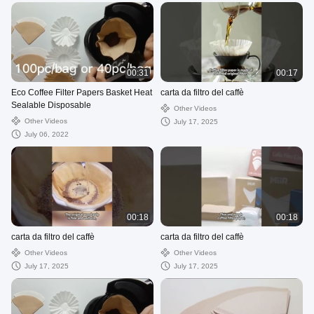
00:31
00:17
Eco Coffee Filter Papers Basket Heat
carta da filtro del caffè
Sealable Disposable
Other Videos
Other Videos
July 17, 2025
July 06, 2022
00:18
00:18
carta da filtro del caffè
carta da filtro del caffè
Other Videos
Other Videos
July 17, 2025
July 17, 2025