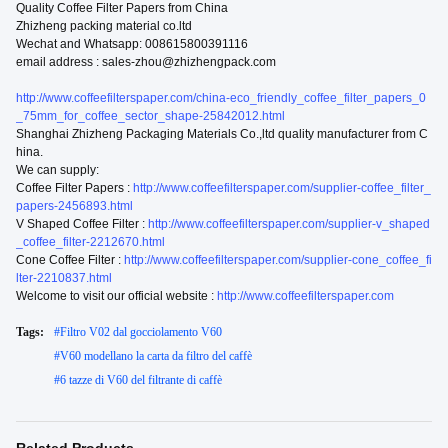
Quality Coffee Filter Papers from China
Zhizheng packing material co.ltd
Wechat and Whatsapp: 008615800391116
email address : sales-zhou@zhizhengpack.com
http://www.coffeefilterspaper.com/china-eco_friendly_coffee_filter_papers_0
_75mm_for_coffee_sector_shape-25842012.html
Shanghai Zhizheng Packaging Materials Co.,ltd quality manufacturer from C
hina.
We can supply:
Coffee Filter Papers :
http://www.coffeefilterspaper.com/supplier-coffee_filter_
papers-2456893.html
V Shaped Coffee Filter :
http://www.coffeefilterspaper.com/supplier-v_shaped
_coffee_filter-2212670.html
Cone Coffee Filter :
http://www.coffeefilterspaper.com/supplier-cone_coffee_fi
lter-2210837.html
Welcome to visit our official website :
http://www.coffeefilterspaper.com
Tags:
#
Filtro V02 dal gocciolamento V60
#
V60 modellano la carta da filtro del caffè
#
6 tazze di V60 del filtrante di caffè