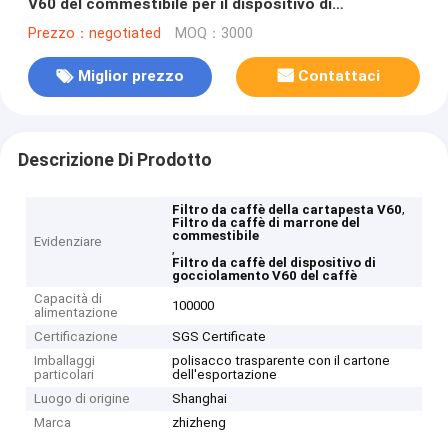
V60 del commestibile per il dispositivo di
gocciolamento del caffè
Prezzo：negotiated
MOQ：3000
Miglior prezzo
Contattaci
Descrizione Di Prodotto
,
Filtro da caffè della cartapesta V60
Filtro da caffè di marrone del
commestibile
Evidenziare
,
Filtro da caffè del dispositivo di
gocciolamento V60 del caffè
Capacità di
100000
alimentazione
Certificazione
SGS Certificate
Imballaggi
polisacco trasparente con il cartone
particolari
dell'esportazione
Luogo di origine
Shanghai
Marca
zhizheng