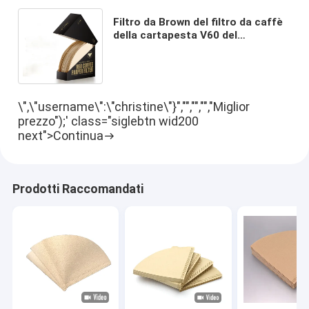
Filtro da Brown del filtro da caffè
della cartapesta V60 del
commestibile per il dispositivo di
gocciolamento del caffè
\",\"username\":\"christine\"}","","","","Miglior
prezzo");' class="siglebtn wid200
next">Continua
Prodotti Raccomandati