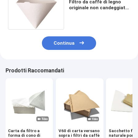
Filtro da caffè di legno
originale non candeggiato
V60 110x156 millimetro
Continua
Prodotti Raccomandati
Carta da filtro a
V60 di carta versano
Sacchetto filt
forma di cono di
sopra i filtri da caffè
naturale porta