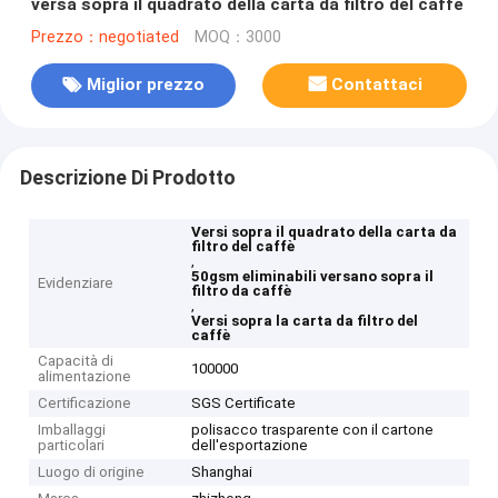
versa sopra il quadrato della carta da filtro del caffè
Prezzo：negotiated
MOQ：3000
Miglior prezzo
Contattaci
Descrizione Di Prodotto
Versi sopra il quadrato della carta da
filtro del caffè
,
50gsm eliminabili versano sopra il
Evidenziare
filtro da caffè
,
Versi sopra la carta da filtro del
caffè
Capacità di
100000
alimentazione
Certificazione
SGS Certificate
Imballaggi
polisacco trasparente con il cartone
particolari
dell'esportazione
Luogo di origine
Shanghai