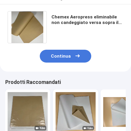
Chemex Aeropress eliminabile
non candeggiato versa sopra il
quadrato della carta da filtro del
caffè
Continua
Prodotti Raccomandati