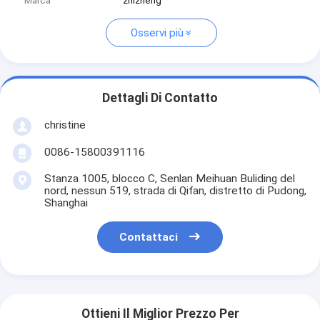
Marca
zhizheng
Osservi più
Dettagli Di Contatto
christine
0086-15800391116
Stanza 1005, blocco C, Senlan Meihuan Buliding del
nord, nessun 519, strada di Qifan, distretto di Pudong,
Shanghai
Contattaci
Ottieni Il Miglior Prezzo Per