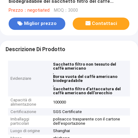
biodegradabile del sacchetto filtro del caffè
americano dell'orecchio
Prezzo：negotiated
MOQ：3000
Miglior prezzo
Contattaci
Descrizione Di Prodotto
Sacchetto filtro non tessuto del
caffè americano
,
Borsa vuota del caffè americano
Evidenziare
biodegradabile
,
Sacchetto filtro d'attaccatura del
caffè americano dell'orecchio
Capacità di
100000
alimentazione
Certificazione
SGS Certificate
Imballaggi
polisacco trasparente con il cartone
particolari
dell'esportazione
Luogo di origine
Shanghai