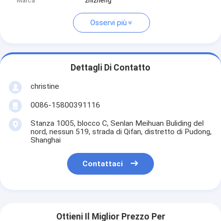
Marca
zhizheng
Osservi più
Dettagli Di Contatto
christine
0086-15800391116
Stanza 1005, blocco C, Senlan Meihuan Buliding del
nord, nessun 519, strada di Qifan, distretto di Pudong,
Shanghai
Contattaci
Ottieni Il Miglior Prezzo Per