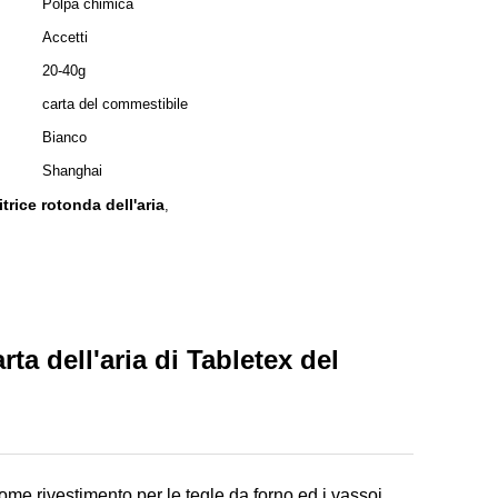
Polpa chimica
Accetti
20-40g
carta del commestibile
Bianco
Shanghai
itrice rotonda dell'aria
,
rta dell'aria di Tabletex del
ome rivestimento per le tegle da forno ed i vassoi.