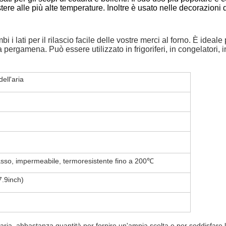
tere alle più alte temperature. Inoltre è usato nelle decorazioni
 i lati per il rilascio facile delle vostre merci al forno. È idea
a pergamena. Può essere utilizzato in frigoriferi, in congelatori, 
ell'aria
asso, impermeabile, termoresistente fino a 200℃
7.9inch)
l'aria, abbastanza quantità per fornire un'ampia scelta e per soddisfare 