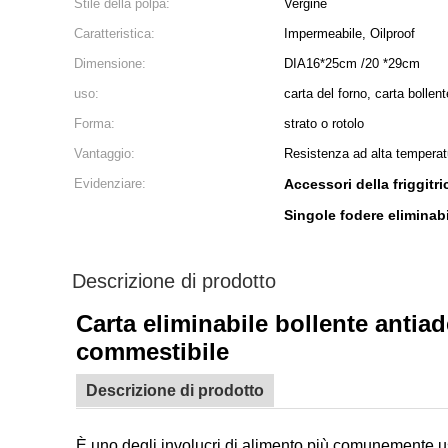
Stile della polpa:
Vergine
Caratteristica:
Impermeabile, Oilproof
Dimensione:
DIA16*25cm /20 *29cm
uso:
carta del forno, carta bollent
Forma:
strato o rotolo
Vantaggio:
Resistenza ad alta temperat
Evidenziare:
Accessori della friggitr
Singole fodere eliminabili
Descrizione di prodotto
Carta eliminabile bollente antiade
commestibile
Descrizione di prodotto
È uno degli involucri di alimento più comunemente usat