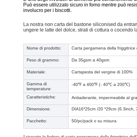
Può essere utilizzato sicuro in forno mentre può resis
involucro per i biscotti.
La nostra non carta del bastone siliconised da entrambi
ungere le latte del dolce, strati di cottura o cocendo l
Nome di prodotto:
Carta pergamena della friggitrice d
Peso di grammo:
Da 35gsm a 40gsm
Materiale:
Cartapesta del vergine di 100%
Gamma di
-40℉ a 400℉ (- 40℃ a 200℃)
temperature
:
Caratteristiche:
Antiaderante, impermeabile al gr
Dimensione:
DIA16*25cm /20 *29cm (
6.3inch, 
Pacchetto:
50/pc/pack o su misura
* ricevete le fodere di carta pergamena della friggitrice del