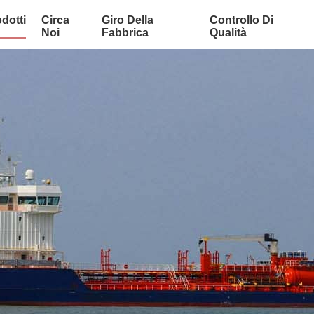
dotti
Circa
Giro Della
Controllo Di
Noi
Fabbrica
Qualità