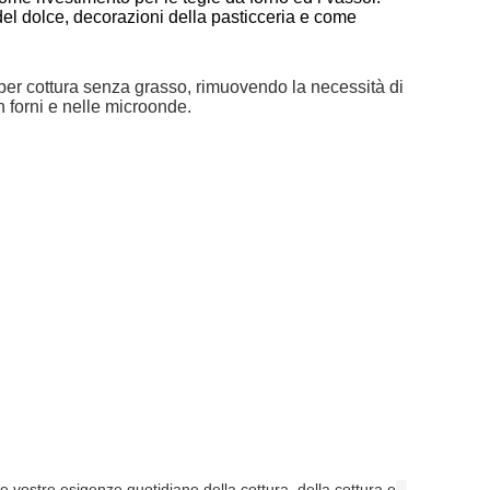
 del dolce, decorazioni della pasticceria e come
le per cottura senza grasso, rimuovendo la necessità di
in forni e nelle microonde.
le vostre esigenze quotidiane della cottura, della cottura e