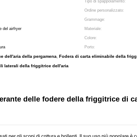
Tipo di spappolamento:
Ordine personalizzato:
Grammage:
e del airfryer
Materiale:
Colore:
ura
Porto:
ice dell'aria della pergamena
Fodera di carta eliminabile della frigg
,
 laterali della friggitrice dell'aria
rante delle fodere della friggitrice di ca
i per gli scopi di cottura e bollenti. Il suo uso più popolare è c