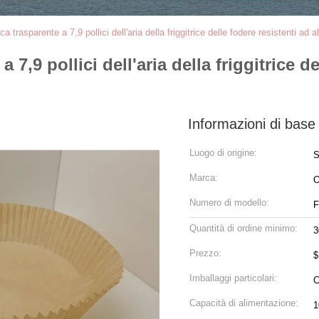
a trasparente a 7,9 pollici dell'aria della friggitrice delle fodere resistenti ad 
 7,9 pollici dell'aria della friggitrice de
Informazioni di base
Luogo di origine:
S
Marca:
Numero di modello:
F
Quantità di ordine minimo:
3
Prezzo:
$
Imballaggi particolari:
C
Capacità di alimentazione:
1