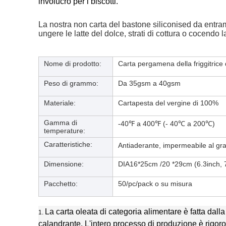
involucro per i biscotti.
La nostra non carta del bastone siliconised da entrambi
ungere le latte del dolce, strati di cottura o cocendo l
Nome di prodotto:
Carta pergamena della friggitrice d
Peso di grammo:
Da 35gsm a 40gsm
Materiale:
Cartapesta del vergine di 100%
Gamma di
-40℉ a 400℉ (- 40℃ a 200℃)
temperature
:
Caratteristiche:
Antiaderante, impermeabile al gr
Dimensione:
DIA16*25cm /20 *29cm (
6.3inch, 
Pacchetto:
50/pc/pack o su misura
La carta oleata di categoria alimentare è fatta dall
1.
calandrante. L'intero processo di produzione è rigo