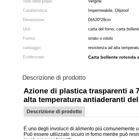
Stile della polpa:
Vergine
Caratteristica:
Impermeabile, Oilproof
Dimensione:
DIA20*29cm
Uso:
carta del forno, carta bollent
Forma:
strato o rotolo
vantaggio:
resistenza ad alta temperat
Evidenziare:
Carta bollente rotonda 
Descrizione di prodotto
Azione di plastica trasparenti a 7
alta temperatura antiaderanti dell
Descrizione di prodotto
È uno degli involucri di alimento più comunemente usat
Può essere utilizzato sicuro in forno mentre può resis