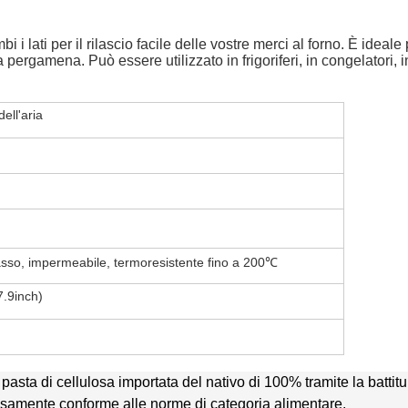
 i lati per il rilascio facile delle vostre merci al forno. È idea
a pergamena. Può essere utilizzato in frigoriferi, in congelatori, 
ell'aria
asso, impermeabile, termoresistente fino a 200℃
7.9inch)
a pasta di cellulosa importata del nativo di 100% tramite la batti
rosamente conforme alle norme di categoria alimentare.