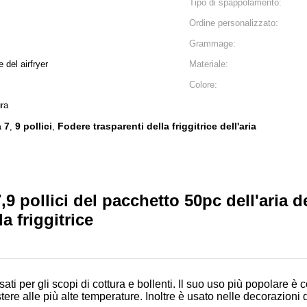
Tipo di spappolamento:
Ordine personalizzato:
Grammage:
e del airfryer
Materiale:
Colore:
ura
a 7
9 pollici
Fodere trasparenti della friggitrice dell'aria
,
,
,9 pollici del pacchetto 50pc dell'aria de
a friggitrice
i per gli scopi di cottura e bollenti. Il suo uso più popolare è c
tere alle più alte temperature. Inoltre è usato nelle decorazioni