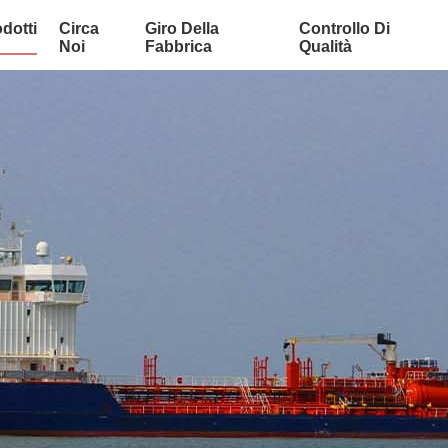
dotti
Circa
Giro Della
Controllo Di
Noi
Fabbrica
Qualità