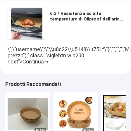
6.3 / Resistenza ad alta
temperatura di Oilproof dell'aria
delle fodere eliminabili a 7,9
pollici della friggitrice
\",\"username\":\"\\u8c22\\u5148\\u751f\"}","","","","Mi
prezzo");' class="siglebtn wid200
next">Continua
Prodotti Raccomandati