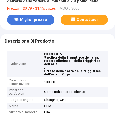
dell'aria delle fodere eliminabili a 7,9 pollici della
friggitrice
Prezzo：$0.79 - $1.15/boxes
MOQ：3000
Miglior prezzo
Contattaci
Descrizione Di Prodotto
,
Fodere a 7
,
9 pollici della friggitrice dell'aria
Fodere eliminabili della friggitrice
Evidenziare
dell'aria
,
Strato della carta della friggitrice
dell'aria di Oilproof
Capacità di
100000
alimentazione
Imballaggi
Come richieste del cliente
particolari
Luogo di origine
Shanghai, Cina
Marca
OEM
Numero di modello
F04