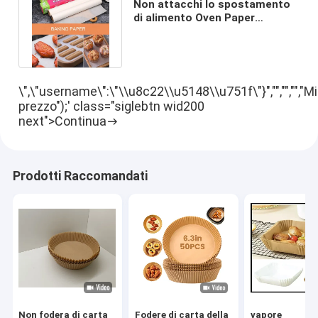
Non attacchi lo spostamento
di alimento Oven Paper
Waterproof Greaseproof
bollente
\",\"username\":\"\\u8c22\\u5148\\u751f\"}","","","","Mi
prezzo");' class="siglebtn wid200
next">Continua
Prodotti Raccomandati
Non fodera di carta
Fodere di carta della
vapore