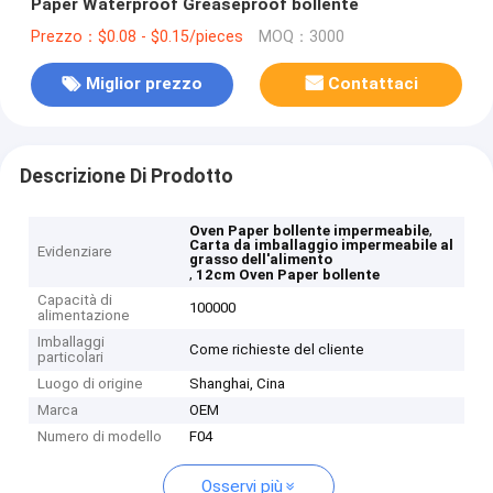
Paper Waterproof Greaseproof bollente
Prezzo：$0.08 - $0.15/pieces
MOQ：3000
Miglior prezzo
Contattaci
Descrizione Di Prodotto
,
Oven Paper bollente impermeabile
Carta da imballaggio impermeabile al
Evidenziare
grasso dell'alimento
,
12cm Oven Paper bollente
Capacità di
100000
alimentazione
Imballaggi
Come richieste del cliente
particolari
Luogo di origine
Shanghai, Cina
Marca
OEM
Numero di modello
F04
Osservi più