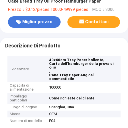
Cake Bread Tray Oil Proof Hamburger Paper
Prezzo：$0.12/pieces 10000-49999 pieces
MOQ：3000
Miglior prezzo
Contattaci
Descrizione Di Prodotto
,
40x60cm Tray Paper bollente
Carta dell'hamburger della prova di
olio
Evidenziare
,
Pane Tray Paper 40g del
commestibile
Capacità di
100000
alimentazione
Imballaggi
Come richieste del cliente
particolari
Luogo di origine
Shanghai, Cina
Marca
OEM
Numero di modello
F04