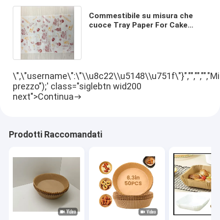
Commestibile su misura che
cuoce Tray Paper For Cake
Bread Tray Oil Proof Hamburger
Paper
\",\"username\":\"\\u8c22\\u5148\\u751f\"}","","","","Mi
prezzo");' class="siglebtn wid200
next">Continua
Prodotti Raccomandati