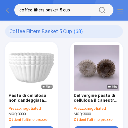
Coffee Filters Basket 5 Cup
(68)
Pasta di cellulosa
Del vergine pasta di
non candeggiata
cellulosa il canestro
portatile del
non candeggiato dei
Prezzo:
negotiated
Prezzo:
negotiated
canestro di 5 della
filtri da caffè per 1 -
MOQ:
3000
MOQ:
3000
tazza filtri da caffè
12 tazze
Ottieni l'ultimo prezzo
Ottieni l'ultimo prezzo