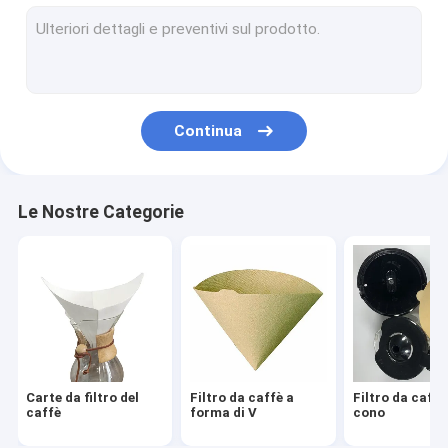
Filtro da caffè rotondo
Filtro da caffè eliminabile
Sacchetti filtro del caffè americano
Continua
Filtro da caffè biodegradabile
Filtro da caffè V60
Le Nostre Categorie
Filtro da caffè del fondo piatto
Accessori del filtrante di caffè
Carta del filtro dell'olio
Carta per friggitrice ad aria
Carte da filtro del
Filtro da caffè a
Filtro da caffè
caffè
forma di V
cono