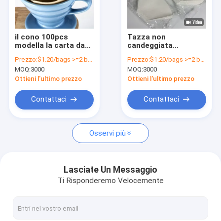
Giro della fabbrica
Controllo di qualità
il cono 100pcs
Tazza non
modella la carta da
candeggiata
Contattici
filtro del caffè
biodegradabile dei
Prezzo:
$1.20/bags >=2 bags
Prezzo:
$1.20/bags >=2 bags
americano per 1 - 2/2
filtrante di caffè del
MOQ:
3000
MOQ:
3000
- 4 tazze
cono 8 - 12
Richieda una citazione
Ottieni l'ultimo prezzo
Ottieni l'ultimo prezzo
Contattaci
Contattaci
Carte da filtro del caffè
Osservi più
Filtro da caffè a forma di V
Filtro da caffè del cono
Lasciate Un Messaggio
Ti Risponderemo Velocemente
Filtro da caffè del canestro
Filtro da caffè di Chemex