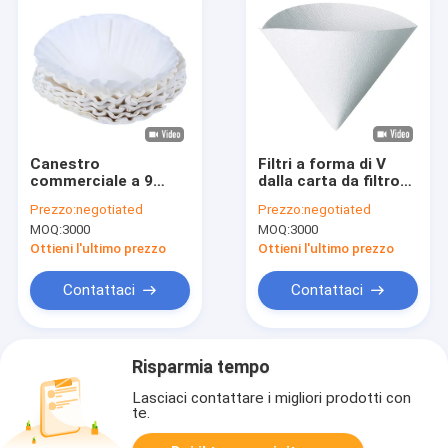
Canestro
Filtri a forma di V
commerciale a 9
dalla carta da filtro
pollici a 8 pollici non
del caffè del
Prezzo:
negotiated
Prezzo:
negotiated
candeggiato di Wave
commestibile per
MOQ:
3000
MOQ:
3000
del filtro da caffè del
una macchinetta del
canestro
caffè di 5 tazze
Ottieni l'ultimo prezzo
Ottieni l'ultimo prezzo
Contattaci
Contattaci
Risparmia tempo
Lasciaci contattare i migliori prodotti con
te.