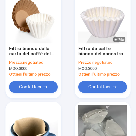
Filtro bianco dalla
Filtro da caffè
carta del caffè del
bianco del canestro
filtrante di caffè di
Prezzo:
negotiated
Prezzo:
negotiated
Wave di forma della
MOQ:
3000
MOQ:
3000
ciotola del canestro
Ottieni l'ultimo prezzo
Ottieni l'ultimo prezzo
Contattaci
Contattaci
Casa
Prodotti
Circa noi