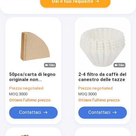
Dai il tuo requisito
50pcs/carta di legno
2-4 filtro da caffè del
originale non
canestro delle tazze
candeggiata del
Prezzo:
negotiated
Prezzo:
negotiated
caffè americano
MOQ:
3000
MOQ:
3000
della carta da filtro
caffè della borsa
Ottieni l'ultimo prezzo
Ottieni l'ultimo prezzo
Contattaci
Contattaci