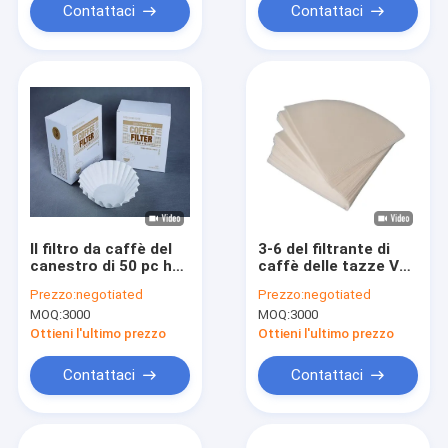
Contattaci
Contattaci
Il filtro da caffè del
3-6 del filtrante di
canestro di 50 pc ha
caffè delle tazze V60
candeggiato il
pasta di cellulosa il
Prezzo:
negotiated
Prezzo:
negotiated
canestro di carta
bianco di carta
MOQ:
3000
MOQ:
3000
eliminabile per la
macchinetta del
Ottieni l'ultimo prezzo
Ottieni l'ultimo prezzo
caffè
Contattaci
Contattaci