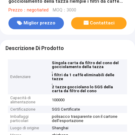
gocciolamento della tazza riempie i filtri da caffè
eliminabili
Prezzo：negotiated
MOQ：3000
Miglior prezzo
Contattaci
Descrizione Di Prodotto
Singola carta da filtro del cono del
gocciolamento della tazza
,
i filtri da 1 caffè eliminabili delle
Evidenziare
tazze
,
2 tazze gocciolano lo SGS della
carta da filtro del cono
Capacità di
100000
alimentazione
Certificazione
SGS Certificate
Imballaggi
polisacco trasparente con il cartone
particolari
dell'esportazione
Luogo di origine
Shanghai