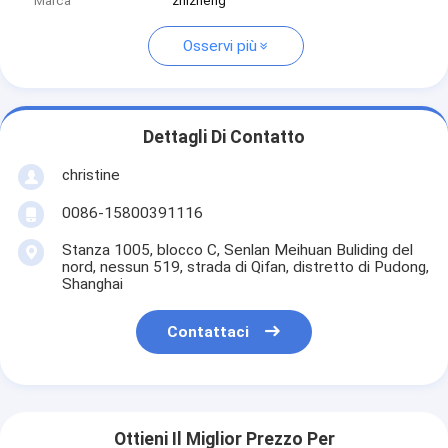
Marca
zhizheng
Osservi più
Dettagli Di Contatto
christine
0086-15800391116
Stanza 1005, blocco C, Senlan Meihuan Buliding del
nord, nessun 519, strada di Qifan, distretto di Pudong,
Shanghai
Contattaci
Ottieni Il Miglior Prezzo Per