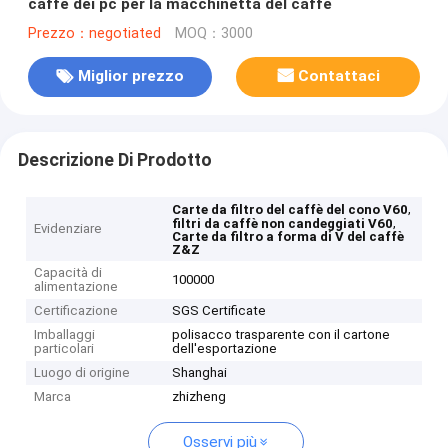
caffè dei pc per la macchinetta del caffè
Prezzo：negotiated
MOQ：3000
Miglior prezzo
Contattaci
Descrizione Di Prodotto
,
Carte da filtro del caffè del cono V60
,
filtri da caffè non candeggiati V60
Evidenziare
Carte da filtro a forma di V del caffè
Z&Z
Capacità di
100000
alimentazione
Certificazione
SGS Certificate
Imballaggi
polisacco trasparente con il cartone
particolari
dell'esportazione
Luogo di origine
Shanghai
Marca
zhizheng
Osservi più