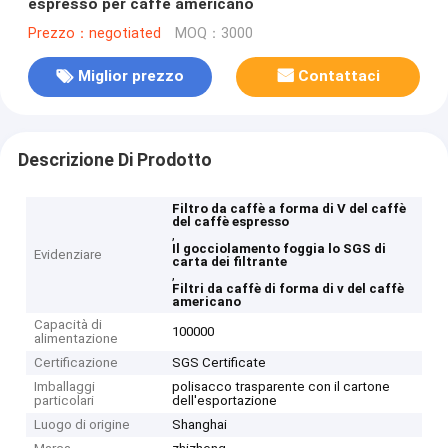
espresso per caffè americano
Prezzo：negotiated
MOQ：3000
Miglior prezzo
Contattaci
Descrizione Di Prodotto
Filtro da caffè a forma di V del caffè
del caffè espresso
,
Il gocciolamento foggia lo SGS di
Evidenziare
carta dei filtrante
,
Filtri da caffè di forma di v del caffè
americano
Capacità di
100000
alimentazione
Certificazione
SGS Certificate
Imballaggi
polisacco trasparente con il cartone
particolari
dell'esportazione
Luogo di origine
Shanghai