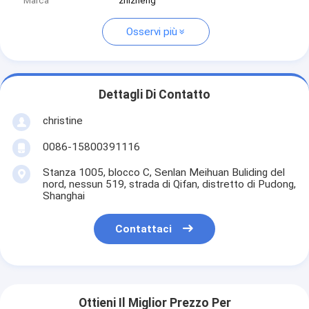
Marca
zhizheng
Osservi più
Dettagli Di Contatto
christine
0086-15800391116
Stanza 1005, blocco C, Senlan Meihuan Buliding del
nord, nessun 519, strada di Qifan, distretto di Pudong,
Shanghai
Contattaci
Ottieni Il Miglior Prezzo Per