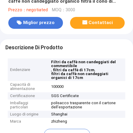
caffè non candeggiato organico filtra il cono di
17cm
Prezzo：negotiated
MOQ：3000
Miglior prezzo
Contattaci
Descrizione Di Prodotto
Filtri da caffè non candeggiati del
commestibile
Evidenziare
,
,
filtri da caffè di 17cm
filtri da caffè non candeggiati
organici di 17cm
Capacità di
100000
alimentazione
Certificazione
SGS Certificate
Imballaggi
polisacco trasparente con il cartone
particolari
dell'esportazione
Luogo di origine
Shanghai
Marca
zhizheng