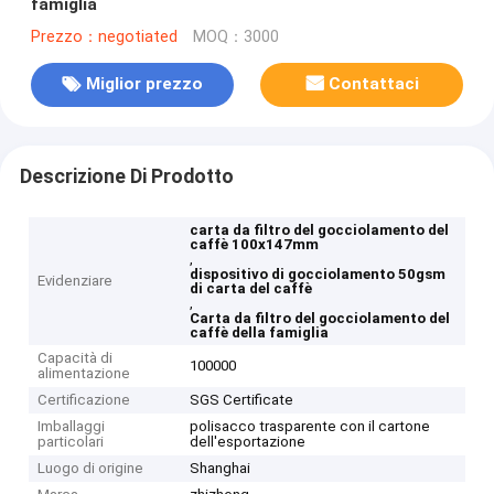
famiglia
Prezzo：negotiated
MOQ：3000
Miglior prezzo
Contattaci
Descrizione Di Prodotto
carta da filtro del gocciolamento del
caffè 100x147mm
,
dispositivo di gocciolamento 50gsm
Evidenziare
di carta del caffè
,
Carta da filtro del gocciolamento del
caffè della famiglia
Capacità di
100000
alimentazione
Certificazione
SGS Certificate
Imballaggi
polisacco trasparente con il cartone
particolari
dell'esportazione
Luogo di origine
Shanghai