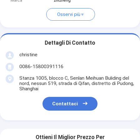
Marca
zhizheng
Osservi più
Dettagli Di Contatto
christine
0086-15800391116
Stanza 1005, blocco C, Senlan Meihuan Buliding del
nord, nessun 519, strada di Qifan, distretto di Pudong,
Shanghai
Contattaci
Ottieni Il Miglior Prezzo Per