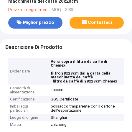
macchinetta del caffè 28x28cm
Prezzo：negotiated
MOQ：3000
Miglior prezzo
Contattaci
Descrizione Di Prodotto
Versi sopra il filtro da caffè di
Chemex
,
Evidenziare
filtro 28x28cm dalla carta della
macchinetta del caffè
,
filtro da caffè di 28x28cm Chemex
Capacità di
100000
alimentazione
Certificazione
SGS Certificate
Imballaggi
polisacco trasparente con il cartone
particolari
dell'esportazione
Luogo di origine
Shanghai
Marca
zhizheng