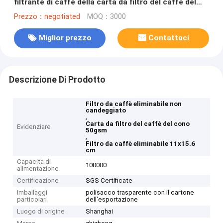
filtrante di caffè della carta da filtro del caffè del
cono
Prezzo：negotiated
MOQ：3000
Miglior prezzo
Contattaci
Descrizione Di Prodotto
Filtro da caffè eliminabile non
candeggiato
,
Carta da filtro del caffè del cono
Evidenziare
50gsm
,
Filtro da caffè eliminabile 11x15.6
cm
Capacità di
100000
alimentazione
Certificazione
SGS Certificate
Imballaggi
polisacco trasparente con il cartone
particolari
dell'esportazione
Luogo di origine
Shanghai