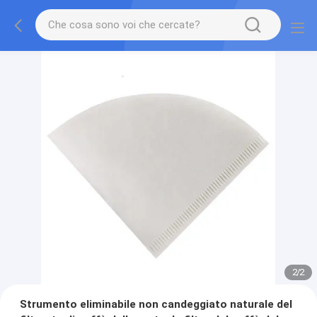
2
/
2
Strumento eliminabile non candeggiato naturale del