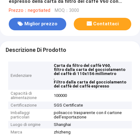
espresso della carta da filtro del caffè V60 con
l'orecchio
Prezzo：negotiated
MOQ：3000
Miglior prezzo
Contattaci
Descrizione Di Prodotto
,
Carta da filtro del caffè V60
filtro dalla carta del gocciolamento
del caffè di 110x156 millimetro
Evidenziare
,
Filtro dalla carta del gocciolamento
del caffè del caffè espresso
Capacità di
100000
alimentazione
Certificazione
SGS Certificate
Imballaggi
polisacco trasparente con il cartone
particolari
dell'esportazione
Luogo di origine
Shanghai
Marca
zhizheng