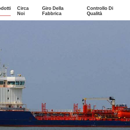
dotti
Circa
Giro Della
Controllo Di
Noi
Fabbrica
Qualità