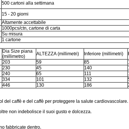
500 cartoni alla settimana
15 - 20 giorni
Altamente accettabile
1000pcs/ctn, cartone di carta
Su misura
1 cartone
Dia Size piana
ALTEZZA (millimetri)
Inferiore (millimetri)
(millimetro)
203
59
85
230
45
140
240
65
111
334
101
132
446
130
186
ol del caffè e del caffè per proteggere la salute cardiovascolare.
oltre non indebolisce il suoi gusto e dolcezza.
ono fabbricate dentro.