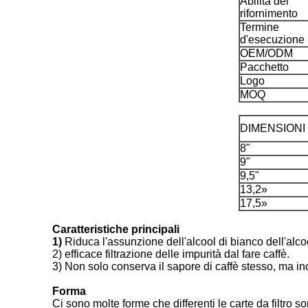
Abilità del
rifornimento
Termine
d'esecuzione
OEM/ODM
Pacchetto
Logo
MOQ
DIMENSIONI
8"
9"
9,5"
13,2»
17,5»
Caratteristiche principali
1)
Riduca l'assunzione dell'alcool di bianco dell'alco
2) efficace filtrazione delle impurità dal fare caffè.
3) Non solo conserva il sapore di caffè stesso, ma in
Forma
Ci sono molte forme che differenti le carte da filtro s