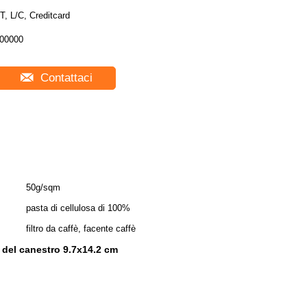
T, L/C, Creditcard
00000
Contattaci
50g/sqm
pasta di cellulosa di 100%
filtro da caffè, facente caffè
è del canestro 9.7x14.2 cm