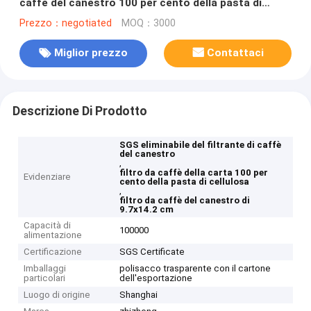
caffè del canestro 100 per cento della pasta di
cellulosa
Prezzo：negotiated
MOQ：3000
Miglior prezzo
Contattaci
Descrizione Di Prodotto
SGS eliminabile del filtrante di caffè
del canestro
,
filtro da caffè della carta 100 per
Evidenziare
cento della pasta di cellulosa
,
filtro da caffè del canestro di
9.7x14.2 cm
Capacità di
100000
alimentazione
Certificazione
SGS Certificate
Imballaggi
polisacco trasparente con il cartone
particolari
dell'esportazione
Luogo di origine
Shanghai