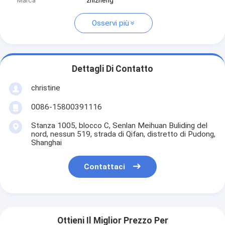
Marca
zhizheng
Osservi più
Dettagli Di Contatto
christine
0086-15800391116
Stanza 1005, blocco C, Senlan Meihuan Buliding del
nord, nessun 519, strada di Qifan, distretto di Pudong,
Shanghai
Contattaci
Ottieni Il Miglior Prezzo Per