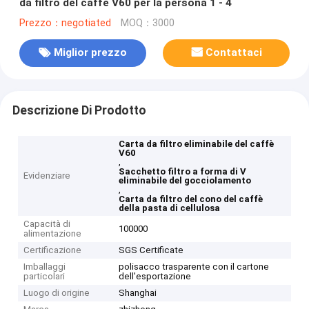
da filtro del caffè V60 per la persona 1 - 4
Prezzo：negotiated
MOQ：3000
Miglior prezzo
Contattaci
Descrizione Di Prodotto
Carta da filtro eliminabile del caffè
V60
,
Sacchetto filtro a forma di V
Evidenziare
eliminabile del gocciolamento
,
Carta da filtro del cono del caffè
della pasta di cellulosa
Capacità di
100000
alimentazione
Certificazione
SGS Certificate
Imballaggi
polisacco trasparente con il cartone
particolari
dell'esportazione
Luogo di origine
Shanghai