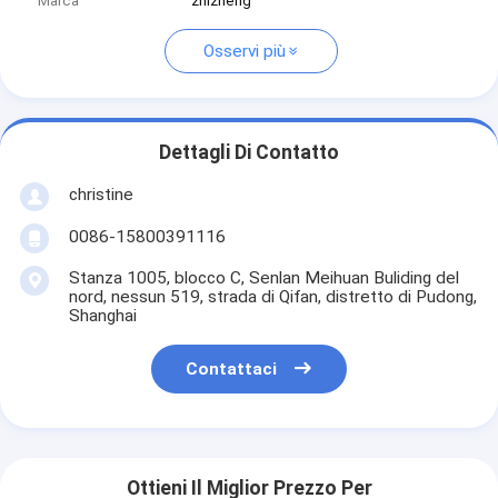
Marca
zhizheng
Osservi più
Dettagli Di Contatto
christine
0086-15800391116
Stanza 1005, blocco C, Senlan Meihuan Buliding del
nord, nessun 519, strada di Qifan, distretto di Pudong,
Shanghai
Contattaci
Ottieni Il Miglior Prezzo Per