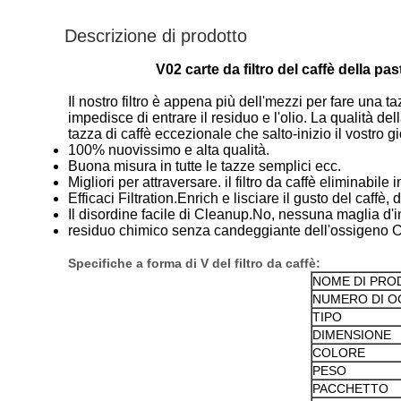
Descrizione di prodotto
V02 carte da filtro del caffè della pa
Il nostro filtro è appena più dell'mezzi per fare una t
impedisce di entrare il residuo e l'olio. La qualità 
tazza di caffè eccezionale che salto-inizio il vostro 
100% nuovissimo e alta qualità.
Buona misura in tutte le tazze semplici ecc.
Migliori per attraversare. il filtro da caffè eliminabil
Efficaci Filtration.Enrich e lisciare il gusto del caffè
Il disordine facile di Cleanup.No, nessuna maglia d'int
residuo chimico senza candeggiante dell'ossigeno 
Specifiche a forma di V del filtro da caffè:
NOME DI PRO
NUMERO DI 
TIPO
DIMENSIONE
COLORE
PESO
PACCHETTO