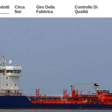
dotti
Circa
Giro Della
Controllo Di
Noi
Fabbrica
Qualità