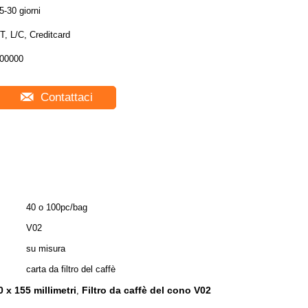
5-30 giorni
T, L/C, Creditcard
00000
Contattaci
40 o 100pc/bag
V02
su misura
carta da filtro del caffè
 x 155 millimetri
Filtro da caffè del cono V02
,