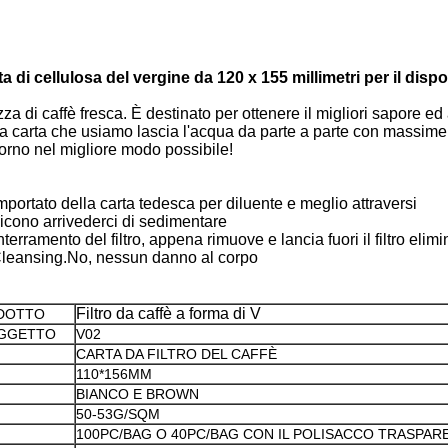
sta di cellulosa del vergine da 120 x 155 millimetri per il dis
azza di caffè fresca. È destinato per ottenere il migliori sapore ed
della carta che usiamo lascia l'acqua da parte a parte con massim
giorno nel migliore modo possibile!
e importato della carta tedesca per diluente e meglio attraversi
, dicono arrivederci di sedimentare
erramento del filtro, appena rimuove e lancia fuori il filtro elimi
Cleansing.No, nessun danno al corpo
Filtro da caffè a forma di V
DOTTO
OGGETTO
V02
CARTA DA FILTRO DEL CAFFÈ
110*156MM
BIANCO E BROWN
50-53G/SQM
100PC/BAG O 40PC/BAG CON IL POLISACCO TRASPAR