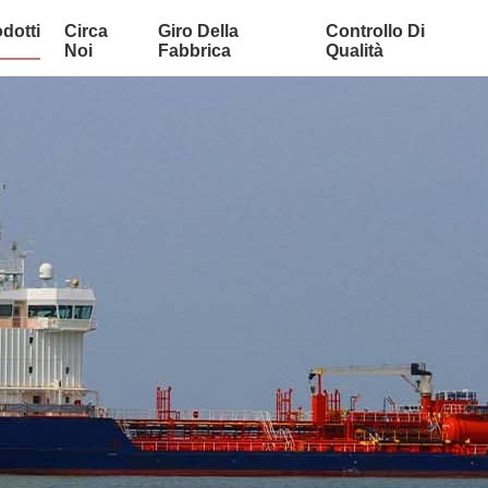
dotti
Circa
Giro Della
Controllo Di
Noi
Fabbrica
Qualità