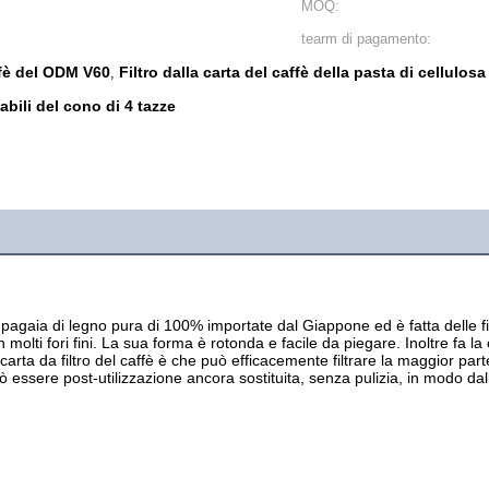
MOQ:
tearm di pagamento:
affè del ODM V60
Filtro dalla carta del caffè della pasta di cellulos
,
abili del cono di 4 tazze
a pagaia di legno pura di 100% importate dal Giappone ed è fatta delle fib
n molti fori fini. La sua forma è rotonda e facile da piegare. Inoltre fa la 
arta da filtro del caffè è che può efficacemente filtrare la maggior parte 
 può essere post-utilizzazione ancora sostituita, senza pulizia, in modo dal