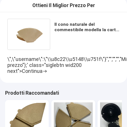
Ottieni Il Miglior Prezzo Per
Il cono naturale del
commestibile modella la carta
da filtro del caffè per 1 - 4
tazze
\",\"username\":\"\\u8c22\\u5148\\u751f\"}","","","","Mi
prezzo");' class="siglebtn wid200
next">Continua
Prodotti Raccomandati