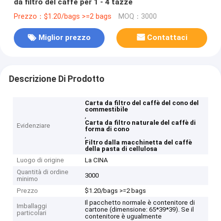
da filtro del caffè per 1 - 4 tazze
Prezzo：$1.20/bags >=2 bags
MOQ：3000
Miglior prezzo
Contattaci
Descrizione Di Prodotto
Carta da filtro del caffè del cono del
commestibile
,
Carta da filtro naturale del caffè di
Evidenziare
forma di cono
,
Filtro dalla macchinetta del caffè
della pasta di cellulosa
Luogo di origine
La CINA
Quantità di ordine
3000
minimo
Prezzo
$1.20/bags >=2 bags
Il pacchetto normale è contenitore di
Imballaggi
cartone (dimensione: 65*39*39). Se il
particolari
contenitore è ugualmente