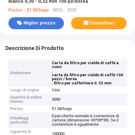
bianco 0,30 - 0,32 mm 100 pz/borsa
Prezzo：$1.58/bags
MOQ：3000
Miglior prezzo
Contattaci
Descrizione Di Prodotto
Carta da filtro per cialde di caffè a
cono
,
Evidenziare
carta da filtro per cialde di caffè 100
pezzi / borsa
,
,
filtro per caffettiera 0
32 mm
Luogo di origine
Cina
Quantità di ordine
3000
minimo
Prezzo
$1.58/bags
Il pacchetto normale è contenitore di
Imballaggi
cartone (dimensione: 65*39*39). Se il
particolari
contenitore è ugualmente
Capacità di
100000