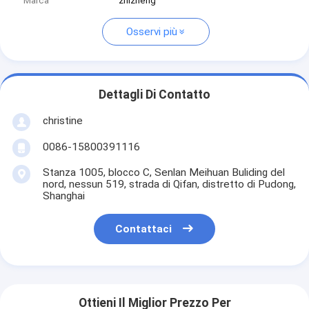
Marca
zhizheng
Osservi più
Dettagli Di Contatto
christine
0086-15800391116
Stanza 1005, blocco C, Senlan Meihuan Buliding del
nord, nessun 519, strada di Qifan, distretto di Pudong,
Shanghai
Contattaci
Ottieni Il Miglior Prezzo Per