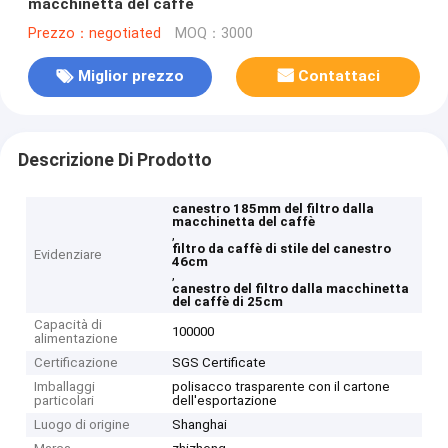
macchinetta del caffè
Prezzo：negotiated
MOQ：3000
Miglior prezzo
Contattaci
Descrizione Di Prodotto
canestro 185mm del filtro dalla
macchinetta del caffè
,
filtro da caffè di stile del canestro
Evidenziare
46cm
,
canestro del filtro dalla macchinetta
del caffè di 25cm
Capacità di
100000
alimentazione
Certificazione
SGS Certificate
Imballaggi
polisacco trasparente con il cartone
particolari
dell'esportazione
Luogo di origine
Shanghai