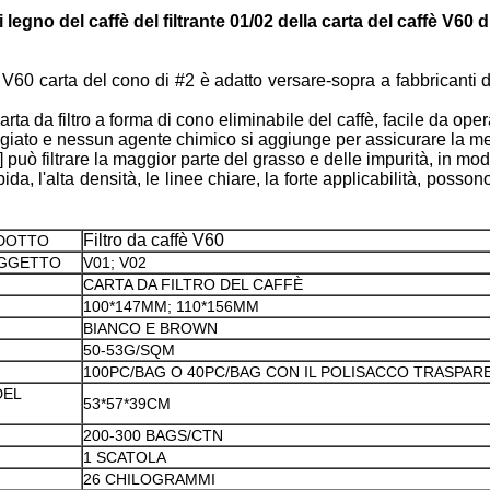
 legno del caffè del filtrante 01/02 della carta del caffè V60 di
 carta del cono di #2 è adatto versare-sopra a fabbricanti di birr
ta da filtro a forma di cono eliminabile del caffè, facile da oper
iato e nessun agente chimico si aggiunge per assicurare la med
 filtrare la maggior parte del grasso e delle impurità, in modo d
da, l'alta densità, le linee chiare, la forte applicabilità, posson
Filtro da caffè V60
DOTTO
OGGETTO
V01; V02
CARTA DA FILTRO DEL CAFFÈ
100*147MM; 110*156MM
BIANCO E BROWN
50-53G/SQM
100PC/BAG O 40PC/BAG CON IL POLISACCO TRASPAR
DEL
53*57*39CM
200-300 BAGS/CTN
1 SCATOLA
26 CHILOGRAMMI