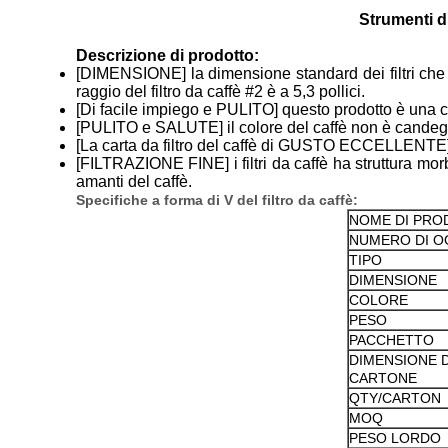
Strumenti di
Descrizione di prodotto:
[DIMENSIONE] la dimensione standard dei filtri che V60
raggio del filtro da caffè #2 è a 5,3 pollici.
[Di facile impiego e PULITO] questo prodotto è una car
[PULITO e SALUTE] il colore del caffè non è candegg
[La carta da filtro del caffè di GUSTO ECCELLENTE] può
[FILTRAZIONE FINE] i filtri da caffè ha struttura morbi
amanti del caffè.
Specifiche a forma di V del filtro da caffè:
NOME DI PRO
NUMERO DI 
TIPO
DIMENSIONE
COLORE
PESO
PACCHETTO
DIMENSIONE 
CARTONE
QTY/CARTON
MOQ
PESO LORDO