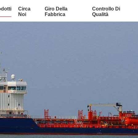
dotti
Circa
Giro Della
Controllo Di
Noi
Fabbrica
Qualità