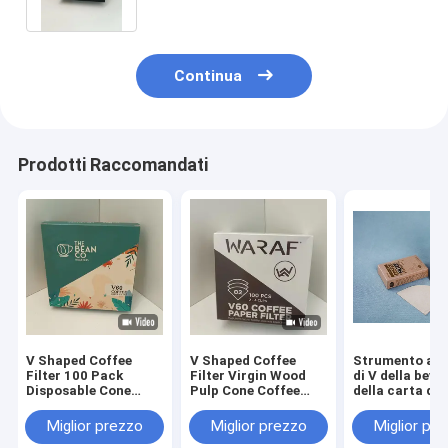
Continua
Prodotti Raccomandati
V Shaped Coffee
V Shaped Coffee
Strumento a 
Filter 100 Pack
Filter Virgin Wood
di V della bev
Disposable Cone
Pulp Cone Coffee
della carta da 
Paper Filters for
Filters 100 Count
del caffè
Pour Over Brewing
Disposable For Pour
dell'orecchio
Miglior prezzo
Miglior prezzo
Miglior pr
with Original Wood
Over Coffee Brewing
sigillabile