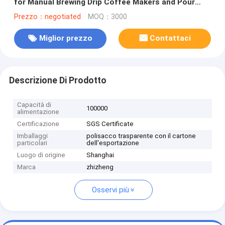
for Manual Brewing Drip Coffee Makers and Pour
Over Systems with Food Grade Material
Prezzo：negotiated
MOQ：3000
Miglior prezzo
Contattaci
Descrizione Di Prodotto
Capacità di
100000
alimentazione
Certificazione
SGS Certificate
Imballaggi
polisacco trasparente con il cartone
particolari
dell'esportazione
Luogo di origine
Shanghai
Marca
zhizheng
Osservi più