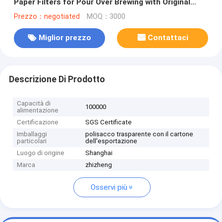
Paper Filters for Pour Over Brewing with Original
Wood Pulp and Tear Resistant Design
Prezzo：negotiated
MOQ：3000
Miglior prezzo
Contattaci
Descrizione Di Prodotto
Capacità di
100000
alimentazione
Certificazione
SGS Certificate
Imballaggi
polisacco trasparente con il cartone
particolari
dell'esportazione
Luogo di origine
Shanghai
Marca
zhizheng
Osservi più