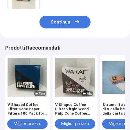
Design
Continua
Prodotti Raccomandati
V Shaped Coffee
V Shaped Coffee
Strumento a 
Filter Cone Paper
Filter Virgin Wood
di V della bev
Filters 100 Pack for
Pulp Cone Coffee
della carta da 
Manual Brewing Drip
Filters 100 Count
del caffè
Coffee Makers and
Disposable For Pour
dell'orecchio
Miglior prezzo
Miglior prezzo
Miglior pr
Pour Over Systems
Over Coffee Brewing
sigillabile