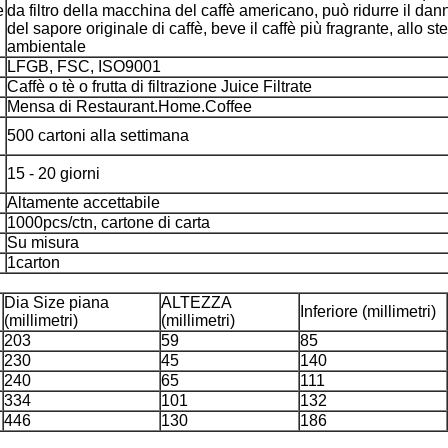
e
da filtro della macchina del caffè americano, può ridurre il d
del sapore originale di caffè, beve il caffè più fragrante, allo s
ambientale
LFGB, FSC, ISO9001
Caffè o tè o frutta di filtrazione Juice Filtrate
Mensa di Restaurant.Home.Coffee
500 cartoni alla settimana
15 - 20 giorni
Altamente accettabile
1000pcs/ctn, cartone di carta
Su misura
1carton
Dia Size piana
ALTEZZA
Inferiore (millimetri)
(millimetri)
(millimetri)
203
59
85
230
45
140
240
65
111
334
101
132
446
130
186