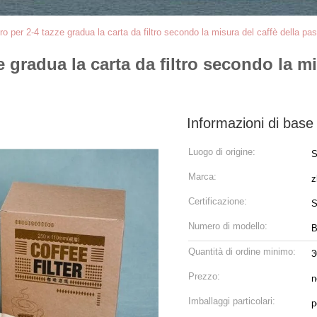
ro per 2-4 tazze gradua la carta da filtro secondo la misura del caffè della pas
e gradua la carta da filtro secondo la mi
Informazioni di base
Luogo di origine:
S
Marca:
z
Certificazione:
S
Numero di modello:
B
Quantità di ordine minimo:
3
Prezzo:
n
Imballaggi particolari:
p