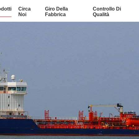
dotti
Circa
Giro Della
Controllo Di
Noi
Fabbrica
Qualità