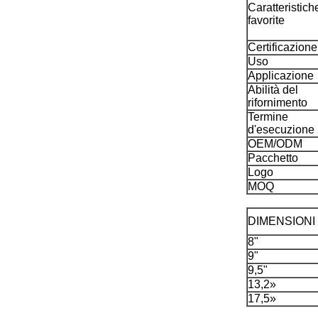
Caratteristich
favorite
Certificazione
Uso
Applicazione
Abilità del
rifornimento
Termine
d'esecuzione
OEM/ODM
Pacchetto
Logo
MOQ
DIMENSIONI
8"
9"
9,5"
13,2»
17,5»