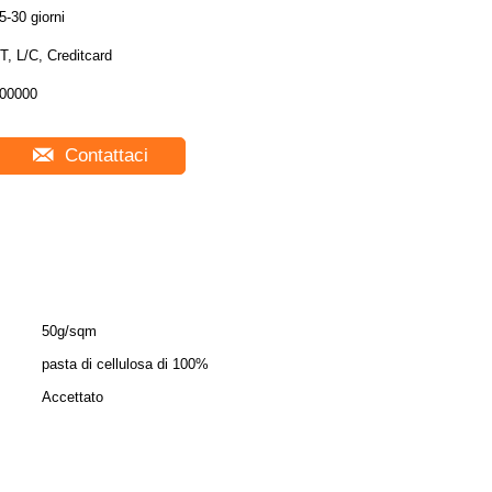
5-30 giorni
T, L/C, Creditcard
00000
Contattaci
50g/sqm
pasta di cellulosa di 100%
Accettato