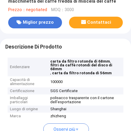
macchinetta del caffè fredda di miscela del caffè
Prezzo：negotiated
MOQ：3000
Miglior prezzo
Contattaci
Descrizione Di Prodotto
,
carta da filtro rotonda di 68mm
filtri da caffè rotondi del disco di
Evidenziare
68mm
,
carta da filtro rotonda di 56mm
Capacità di
100000
alimentazione
Certificazione
SGS Certificate
Imballaggi
polisacco trasparente con il cartone
particolari
dell'esportazione
Luogo di origine
Shanghai
Marca
zhizheng
Osservi più