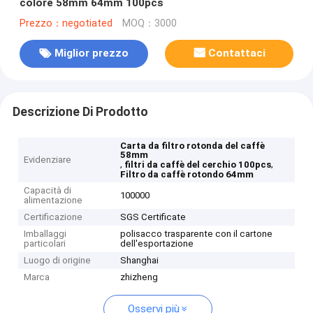
colore 58mm 64mm 100pcs
Prezzo：negotiated
MOQ：3000
Miglior prezzo
Contattaci
Descrizione Di Prodotto
Carta da filtro rotonda del caffè
58mm
Evidenziare
,
,
filtri da caffè del cerchio 100pcs
Filtro da caffè rotondo 64mm
Capacità di
100000
alimentazione
Certificazione
SGS Certificate
Imballaggi
polisacco trasparente con il cartone
particolari
dell'esportazione
Luogo di origine
Shanghai
Marca
zhizheng
Osservi più