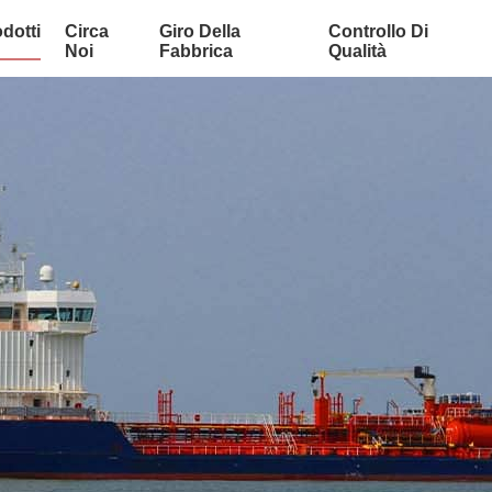
dotti
Circa
Giro Della
Controllo Di
Noi
Fabbrica
Qualità