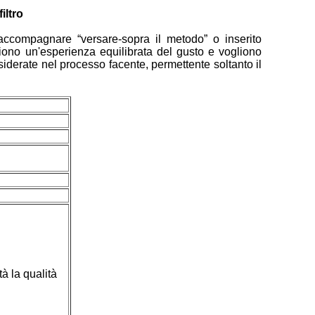
iltro
r accompagnare “versare-sopra il metodo” o inserito
gliono un'esperienza equilibrata del gusto e vogliono
desiderate nel processo facente, permettente soltanto il
tà la qualità