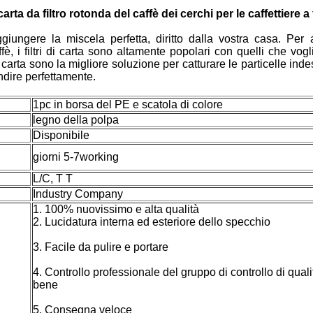
ta da filtro rotonda del caffè dei cerchi per le caffettiere a f
ggiungere la miscela perfetta, diritto dalla vostra casa. Pe
è, i filtri di carta sono altamente popolari con quelli che vo
di carta sono la migliore soluzione per catturare le particelle in
ndire perfettamente.
1pc in borsa del PE e scatola di colore
legno della polpa
Disponibile
giorni 5-7working
L/C, T T
Industry Company
1. 100% nuovissimo e alta qualità
2. Lucidatura interna ed esteriore dello specchio
3. Facile da pulire e portare
4. Controllo professionale del gruppo di controllo di quali
bene
5. Consegna veloce