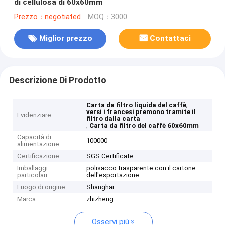
di cellulosa di 60x60mm
Prezzo：negotiated
MOQ：3000
Miglior prezzo
Contattaci
Descrizione Di Prodotto
,
Carta da filtro liquida del caffè
versi i francesi premono tramite il
Evidenziare
filtro dalla carta
,
Carta da filtro del caffè 60x60mm
Capacità di
100000
alimentazione
Certificazione
SGS Certificate
Imballaggi
polisacco trasparente con il cartone
particolari
dell'esportazione
Luogo di origine
Shanghai
Marca
zhizheng
Osservi più